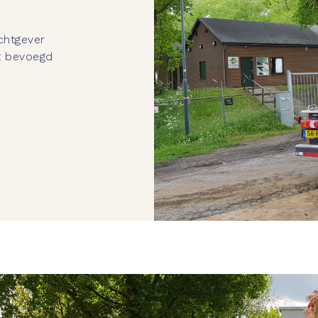
htgever
t bevoegd