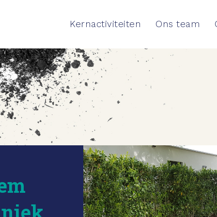
Kernactiviteiten
Ons team
dem
hniek