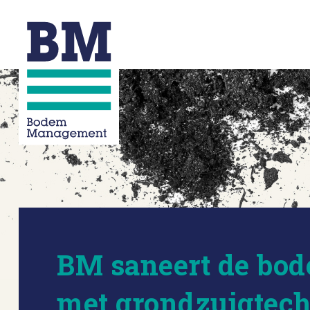
BM saneert de bo
met grondzuigtec