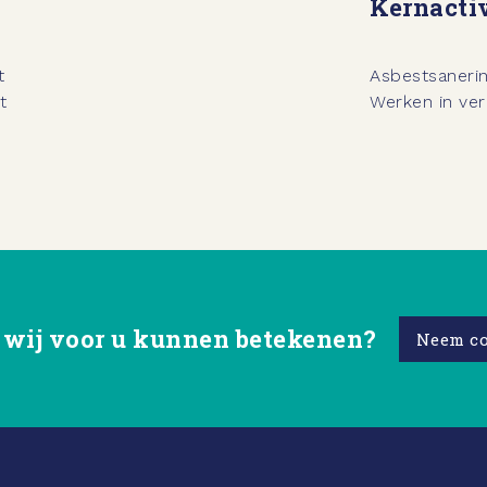
Kernactiv
t
Asbestsanerin
t
Werken in ver
wij voor u kunnen betekenen?
Neem co